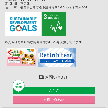
定
休
日：
不定休
住
所：
福島県会津若松市建福寺前1-25 ルミネ青木204
私たちは持続可能な開発目標(SDGs)を支援しています
お問い合わせ
ご予約
お問い合わせ