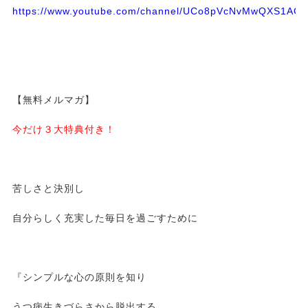
https://www.youtube.com/channel/UCo8pVcNvMwQXS1A
【無料メルマガ】
今だけ３大特典付き！
苦しさと決別し
自分らしく充実した毎日を過ごすために
『シンプルな心の原則を知り
うつ病生きづらさから脱出する