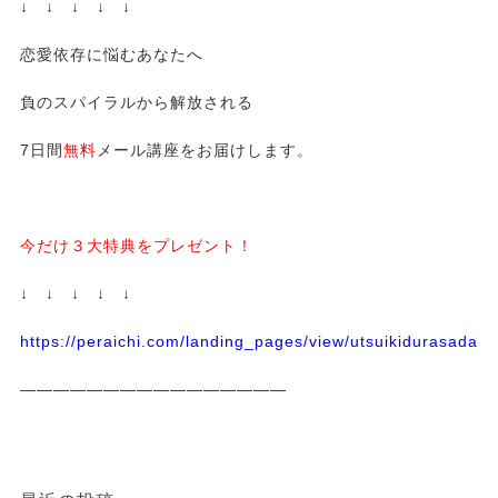
↓ ↓ ↓ ↓ ↓
恋愛依存に悩むあなたへ
負のスパイラルから解放される
7日間
無料
メール講座をお届けします。
今だけ３大特典をプレゼント！
↓ ↓ ↓ ↓ ↓
https://peraichi.com/landing_pages/view/utsuikidurasadass
————————————————