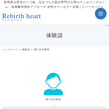
群馬県太田市のうつ病、生きづらさ脱出専門の心理カウンセリングルー
ム。短期解決指向アプローチ 女性カウンセラー在籍 | リバースハート
Rebirth heart
toggle
navig
リバースハート
体験談
トップページ
>
体験談
>
I様 50代男性
I様 50代男性