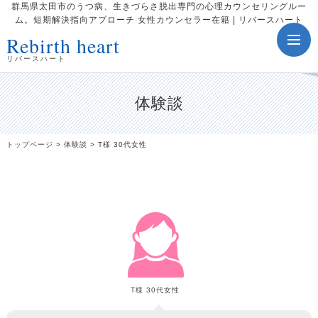
群馬県太田市のうつ病、生きづらさ脱出専門の心理カウンセリングルー
ム。短期解決指向アプローチ 女性カウンセラー在籍 | リバースハート
Rebirth heart
toggle
navig
リバースハート
体験談
トップページ
>
体験談
>
T様 30代女性
T様 30代女性