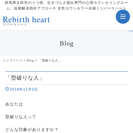
群馬県太田市のうつ病、生きづらさ脱出専門の心理カウンセリングルー
ム。短期解決指向アプローチ 女性カウンセラー在籍 | リバースハート
Rebirth heart
toggle
navig
リバースハート
Blog
トップページ
>
Blog
>
「型破りな人」
「型破りな人」
2018年11月3日
あなたは
型破りな人って
どんな印象がありますか？