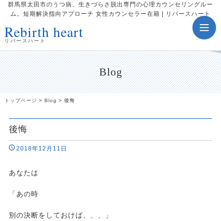
群馬県太田市のうつ病、生きづらさ脱出専門の心理カウンセリングルー
ム。短期解決指向アプローチ 女性カウンセラー在籍 | リバースハート
Rebirth heart
toggle
navig
リバースハート
Blog
トップページ
>
Blog
>
後悔
後悔
2018年12月11日
あなたは
「あの時
別の決断をしておけば、、、」