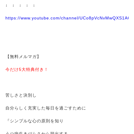
↓ ↓ ↓ ↓ ↓
https://www.youtube.com/channel/UCo8pVcNvMwQXS1A
【無料メルマガ】
今だけ5大特典付き！
苦しさと決別し
自分らしく充実した毎日を過ごすために
『シンプルな心の原則を知り
うつ病生きづらさから脱出する