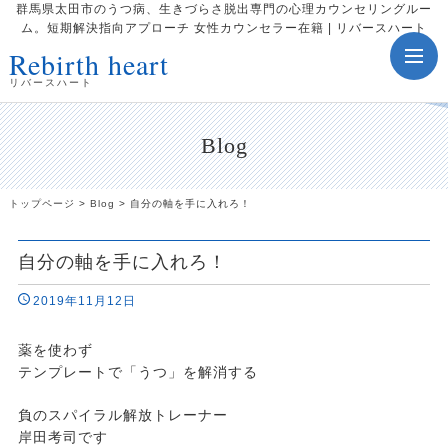
群馬県太田市のうつ病、生きづらさ脱出専門の心理カウンセリングルー
ム。短期解決指向アプローチ 女性カウンセラー在籍 | リバースハート
Rebirth heart
toggle
navig
リバースハート
Blog
トップページ
>
Blog
>
自分の軸を手に入れろ！
自分の軸を手に入れろ！
2019年11月12日
薬を使わず
テンプレートで「うつ」を解消する
負のスパイラル解放トレーナー
岸田考司です