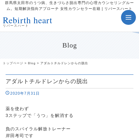
群馬県太田市のうつ病、生きづらさ脱出専門の心理カウンセリングルー
ム。短期解決指向アプローチ 女性カウンセラー在籍 | リバースハート
Rebirth heart
toggle
navig
リバースハート
Blog
トップページ
>
Blog
>
アダルトチルドレンからの脱出
アダルトチルドレンからの脱出
2020年7月31日
薬を使わず
3ステップで「うつ」を解消する
負のスパイラル解放トレーナー
岸田考司です