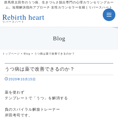
群馬県太田市のうつ病、生きづらさ脱出専門の心理カウンセリングルー
ム。短期解決指向アプローチ 女性カウンセラー在籍 | リバースハート
Rebirth heart
toggle
navig
リバースハート
Blog
トップページ
>
Blog
>
うつ病は薬で改善できるのか？
うつ病は薬で改善できるのか？
2020年10月15日
薬を使わず
テンプレートで「うつ」を解消する
負のスパイラル解放トレーナー
岸田考司です。