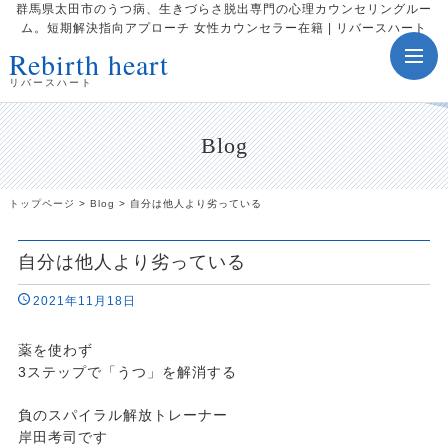
群馬県太田市のうつ病、生きづらさ脱出専門の心理カウンセリングルー
ム。短期解決指向アプローチ 女性カウンセラー在籍 | リバースハート
Rebirth heart
toggle
navig
リバースハート
Blog
トップページ
>
Blog
>
自分は他人より劣っている
自分は他人より劣っている
2021年11月18日
薬を使わず
3ステップで「うつ」を解消する
負のスパイラル解放トレーナー
岸田考司です