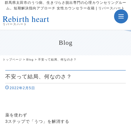
群馬県太田市のうつ病、生きづらさ脱出専門の心理カウンセリングルー
ム。短期解決指向アプローチ 女性カウンセラー在籍 | リバースハート
Rebirth heart
toggle
navig
リバースハート
Blog
トップページ
>
Blog
>
不安って結局、何なのさ？
不安って結局、何なのさ？
2022年2月5日
薬を使わず
3ステップで「うつ」を解消する