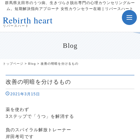
群馬県太田市のうつ病、生きづらさ脱出専門の心理カウンセリングルー
ム。短期解決指向アプローチ 女性カウンセラー在籍 | リバースハート
Rebirth heart
toggle
navig
リバースハート
Blog
トップページ
>
Blog
>
改善の明暗を分けるもの
改善の明暗を分けるもの
2021年3月15日
薬を使わず
3ステップで「うつ」を解消する
負のスパイラル解放トレーナー
岸田考司です