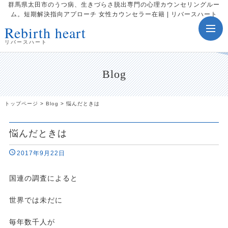
群馬県太田市のうつ病、生きづらさ脱出専門の心理カウンセリングルー
ム。短期解決指向アプローチ 女性カウンセラー在籍 | リバースハート
Rebirth heart
toggle
navig
リバースハート
Blog
トップページ
>
Blog
>
悩んだときは
悩んだときは
2017年9月22日
国連の調査によると
世界では未だに
毎年数千人が