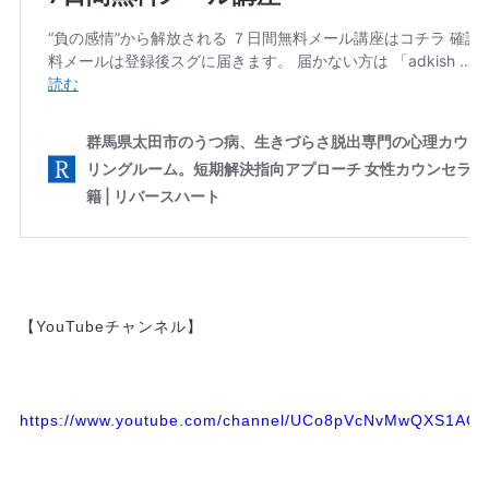
【YouTubeチャンネル】
https://www.youtube.com/channel/UCo8pVcNvMwQXS1A