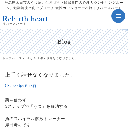
群馬県太田市のうつ病、生きづらさ脱出専門の心理カウンセリングルー
ム。短期解決指向アプローチ 女性カウンセラー在籍 | リバースハート
Rebirth heart
toggle
navig
リバースハート
Blog
トップページ
>
Blog
>
上手く話せなくなりました。
上手く話せなくなりました。
2022年9月16日
薬を使わず
3ステップで「うつ」を解消する
負のスパイラル解放トレーナー
岸田考司です