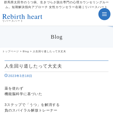
群馬県太田市のうつ病、生きづらさ脱出専門の心理カウンセリングルー
ム。短期解決指向アプローチ 女性カウンセラー在籍 | リバースハート
Rebirth heart
toggle
navig
リバースハート
Blog
トップページ
>
Blog
>
人生回り道したって大丈夫
人生回り道したって大丈夫
2023年3月18日
薬を使わず
機能脳科学に基づいた
3ステップで「うつ」を解消する
負のスパイラル解放トレーナー