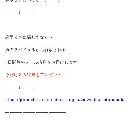
↓ ↓ ↓ ↓ ↓
恋愛依存に悩むあなたへ
負のスパイラルから解放される
7日間無料メール講座をお届けします。
今だけ３大特典をプレゼント！
↓ ↓ ↓ ↓ ↓
https://peraichi.com/landing_pages/view/utsuikidurasadass
——————————————