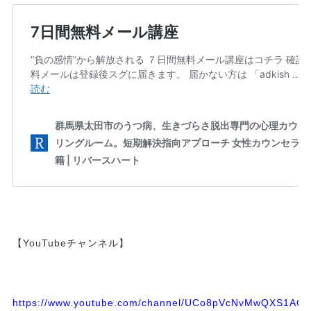
【YouTubeチャンネル】
https://www.youtube.com/channel/UCo8pVcNvMwQXS1A