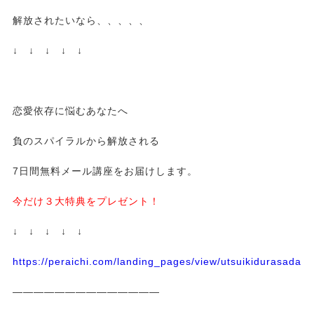
解放されたいなら、、、、、
↓ ↓ ↓ ↓ ↓
恋愛依存に悩むあなたへ
負のスパイラルから解放される
7日間無料メール講座をお届けします。
今だけ３大特典をプレゼント！
↓ ↓ ↓ ↓ ↓
https://peraichi.com/landing_pages/view/utsuikidurasadass
——————————————