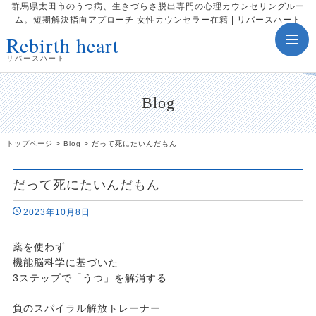
群馬県太田市のうつ病、生きづらさ脱出専門の心理カウンセリングルー
ム。短期解決指向アプローチ 女性カウンセラー在籍 | リバースハート
Rebirth heart
toggle
navig
リバースハート
Blog
トップページ
>
Blog
>
だって死にたいんだもん
だって死にたいんだもん
2023年10月8日
薬を使わず
機能脳科学に基づいた
3ステップで「うつ」を解消する
負のスパイラル解放トレーナー