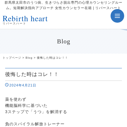
群馬県太田市のうつ病、生きづらさ脱出専門の心理カウンセリングルー
ム。短期解決指向アプローチ 女性カウンセラー在籍 | リバースハート
Rebirth heart
toggle
navig
リバースハート
Blog
トップページ
>
Blog
>
後悔した時はコレ！！
後悔した時はコレ！！
2024年4月21日
薬を使わず
機能脳科学に基づいた
3ステップで「うつ」を解消する
負のスパイラル解放トレーナー