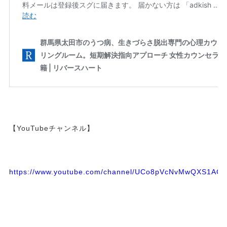
【YouTubeチャンネル】
https://www.youtube.com/channel/UCo8pVcNvMwQXS1A