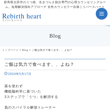
群馬県太田市のうつ病、生きづらさ脱出専門の心理カウンセリングルー
ム。短期解決指向アプローチ 女性カウンセラー在籍 | リバースハート
Rebirth heart
toggle
navig
リバースハート
Blog
トップページ
>
Blog
>
ご飯は気力で食べます、、よね？
ご飯は気力で食べます、、よね？
2024年5月17日
薬を使わず
機能脳科学に基づいた
3ステップで「うつ」を解消する
負のスパイラル解放トレーナー